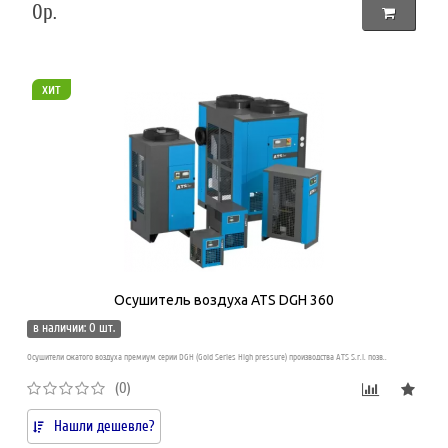
0р.
хит
Осушитель воздуха ATS DGH 360
в наличии: 0 шт.
Осушители сжатого воздуха премиум серии DGH (Gold Series High pressure) производства ATS S.r.l. позв..
(0)
Нашли дешевле?