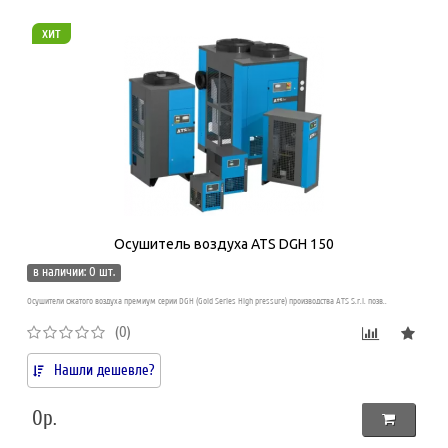
хит
Осушитель воздуха ATS DGH 150
в наличии: 0 шт.
Осушители сжатого воздуха премиум серии DGH (Gold Series High pressure) производства ATS S.r.l. позв..
(0)
Нашли дешевле?
0р.