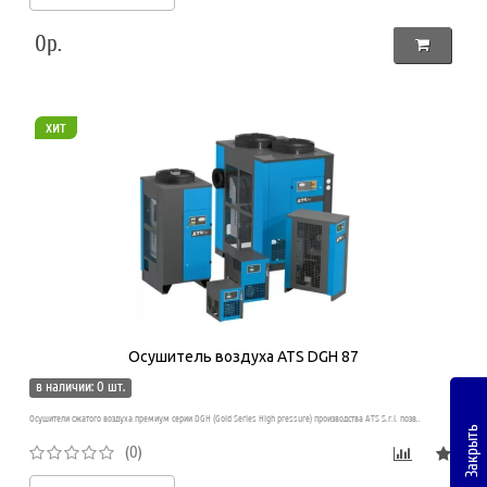
0р.
хит
Осушитель воздуха ATS DGH 87
в наличии: 0 шт.
Осушители сжатого воздуха премиум серии DGH (Gold Series High pressure) производства ATS S.r.l. позв..
Закрыть
(0)