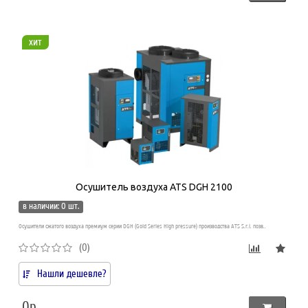
хит
Осушитель воздуха ATS DGH 2100
в наличии: 0 шт.
Осушители сжатого воздуха премиум серии DGH (Gold Series High pressure) производства ATS S.r.l. позв..
(0)
Нашли дешевле?
0р.