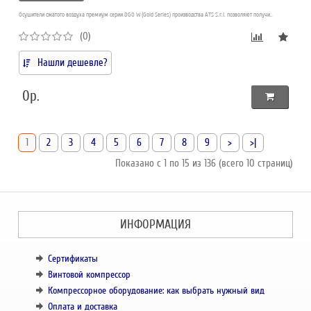
Осушители сжатого воздуха премиум серии DGO W (Gold Series) производства ATS S.r.l. позволяют получи..
(0)
Нашли дешевле?
0р.
1
2
3
4
5
6
7
8
9
>
>|
Показано с 1 по 15 из 136 (всего 10 страниц)
ИНФОРМАЦИЯ
Сертификаты
Винтовой компрессор
Компрессорное оборудование: как выбрать нужный вид
Оплата и доставка