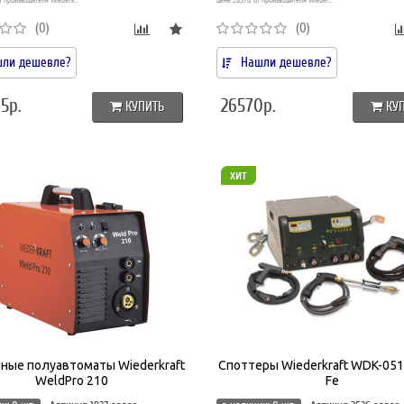
т производителя Wiederk..
цене 26570 от производителя Wieder..
(0)
(0)
ли дешевле?
Нашли дешевле?
5р.
26570р.
КУПИТЬ
КУ
хит
ные полуавтоматы Wiederkraft
Споттеры Wiederkraft WDK-051
WeldPro 210
Fe