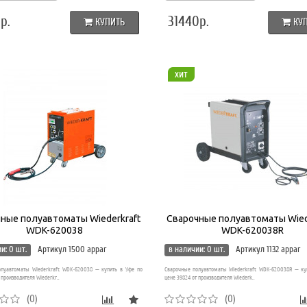
р.
31440р.
КУПИТЬ
КУ
хит
ные полуавтоматы Wiederkraft
Сварочные полуавтоматы Wied
WDK-620038
WDK-620038R
и: 0 шт.
Артикул 1500 appar
в наличии: 0 шт.
Артикул 1132 appar
луавтоматы Wiederkraft WDK-620038 — купить в Уфе по
Сварочные полуавтоматы Wiederkraft WDK-620038R — ку
 производителя Wiederkr..
цене 39824 от производителя Wiederk..
(0)
(0)