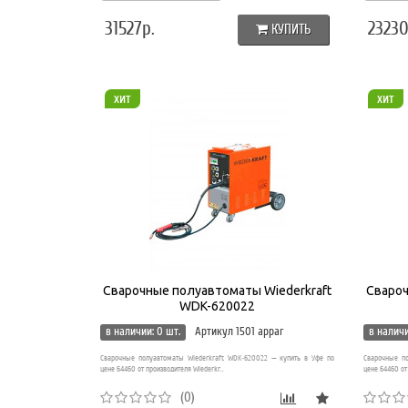
31527р.
23230
КУПИТЬ
хит
хит
Сварочные полуавтоматы Wiederkraft
Свароч
WDK-620022
в наличии: 0 шт.
Артикул 1501 appar
в наличи
Сварочные полуавтоматы Wiederkraft WDK-620022 — купить в Уфе по
Сварочные по
цене 64460 от производителя Wiederkr..
цене 64460 от
(0)