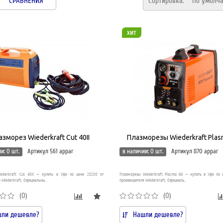
СРАВНЕНИЯ
Сортировка:
По умолч
хит
зморез Wiederkraft Cut 40II
Плазморезы Wiederkraft Plas
и: 0 шт.
Артикул 561 appar
в наличии: 0 шт.
Артикул 870 appar
iederkraft Cut 40II — купить в Уфе по цене 23230 от
Плазморезы Wiederkraft Plasma 60 — купить в Уфе по 
 Wiederkraft. Официальны..
производителя Wiederkraft. Официаль..
(0)
(0)
ли дешевле?
Нашли дешевле?