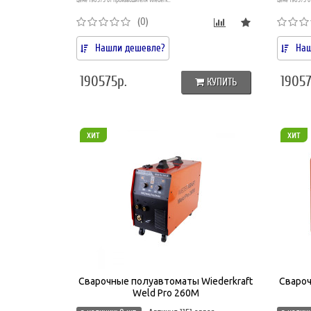
цене 190575 от производителя Wiederk..
цене 190575 о
(0)
Нашли дешевле?
Наш
190575р.
19057
КУПИТЬ
хит
хит
Сварочные полуавтоматы Wiederkraft
Свароч
Weld Pro 260M