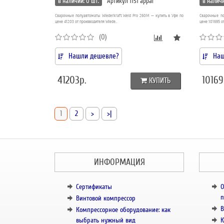
в наличии: 0 шт.
Артикул 1151 appar
в наличи
Сварочные полуавтоматы Wiederkraft Weld Pro 260M — купить в Уфе по
Сварочные по
цене 41203 от производителя Wiede..
цене 101695 о
(0)
Нашли дешевле?
Наш
41203р.
10169
КУПИТЬ
1
2
>
>|
ИНФОРМАЦИЯ
Сертификаты
О
п
Винтовой компрессор
В
Компрессорное оборудование: как
выбрать нужный вид
К