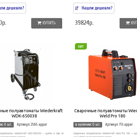
ли дешевле?
Нашли дешевле?
0р.
39824р.
КУПИТЬ
КУ
хит
ные полуавтоматы Wiederkraft
Сварочные полуавтоматы Wied
WDK-650038
Weld Pro 180
и: 0 шт.
Артикул 2565 appar
в наличии: 0 шт.
Артикул 713 appar
луавтоматы Wiederkraft WDK-650038 — купить в Уфе по
Сварочные полуавтоматы Wiederkraft Weld Pro 180 — ку