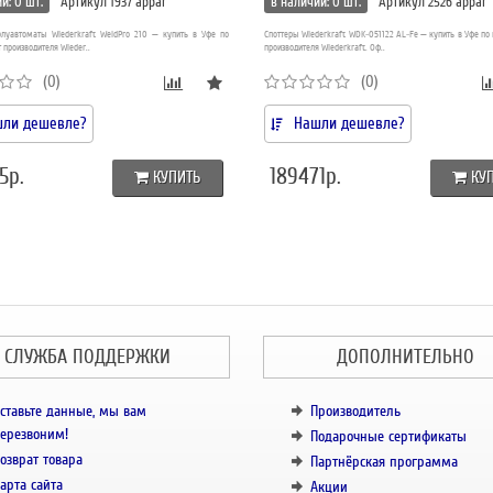
и: 0 шт.
Артикул 1937 appar
в наличии: 0 шт.
Артикул 2526 appar
луавтоматы Wiederkraft WeldPro 210 — купить в Уфе по
Споттеры Wiederkraft WDK-051122 AL-Fe — купить в Уфе по 
т производителя Wieder..
производителя Wiederkraft. Оф..
(0)
(0)
ли дешевле?
Нашли дешевле?
5р.
189471р.
КУПИТЬ
КУ
СЛУЖБА ПОДДЕРЖКИ
ДОПОЛНИТЕЛЬНО
ставьте данные, мы вам
Производитель
ерезвоним!
Подарочные сертификаты
озврат товара
Партнёрская программа
арта сайта
Акции