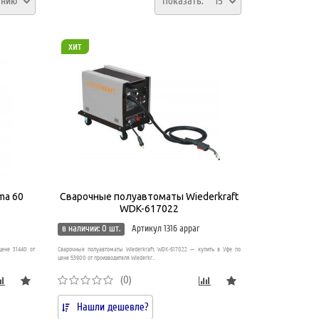
анию
Показать:
15
хит
ma 60
Сварочные полуавтоматы Wiederkraft
WDK-617022
в наличии: 0 шт.
Артикул 1316 appar
цене 31440 от
Сварочные полуавтоматы Wiederkraft WDK-617022 — купить в Уфе по
цене 53900 от производителя Wiederkr..
(0)
Нашли дешевле?