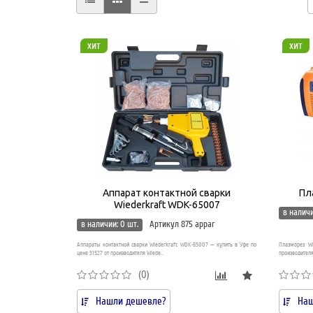
хит
хит
Аппарат контактной сварки
Пла
Wiederkraft WDK-65007
в наличи
в наличии: 0 шт.
Артикул 875 appar
Аппараты контактной сварки Wiederkraft WDK-65007 — купить в Уфе по
Плазморез W
цене 31527 от производителя Wiede..
производителя
(0)
Нашли дешевле?
Наш