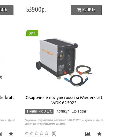
53900р.
ПИТЬ
КУПИТЬ
хит
erkraft
Сварочные полуавтоматы Wiederkraft
WDK-625022
в наличии: 0 шт.
Артикул 1825 appar
пить в Уфе по
Сварочные полуавтоматы Wiederkraft WDK-625022 — купить в Уфе по
цене 97350 от производителя Wiederkr..
(0)