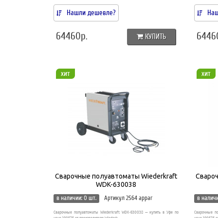
Нашли дешевле?
Наш
64460р.
6446
КУПИТЬ
хит
хит
Сварочные полуавтоматы Wiederkraft
Свароч
WDK-630038
в наличии: 0 шт.
Артикул 2564 appar
в наличи
Сварочные полуавтоматы Wiederkraft WDK-630038 — купить в Уфе по
Сварочные по