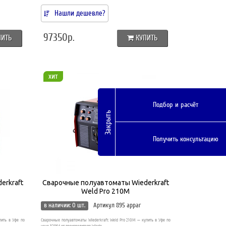
Нашли дешевле?
97350р.
ПИТЬ
КУПИТЬ
хит
Подбор и расчёт
Закрыть
Получить консультацию
erkraft
Сварочные полуавтоматы Wiederkraft
Weld Pro 210M
в наличии: 0 шт.
Артикул 895 appar
пить в Уфе по
Сварочные полуавтоматы Wiederkraft Weld Pro 210M — купить в Уфе по