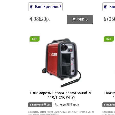
Нашли дешевле?
Наш
4198620р.
6706
КУПИТЬ
хит
хит
Плазморезы Cebora Plasma Sound PC
Плазм
110/T CNC (ЧПУ)
1
в наличии: 0 шт.
Артикул 3278 appar
в наличи
Плазморезы Cebora Plasma Sound PC 110/T CNC (ЧПУ) — купить в Уфе по
Плазморезы Ce