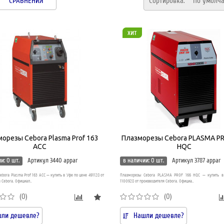
СРАВНЕНИЯ
Сортировка:
По умолч
хит
орезы Cebora Plasma Prof 163
Плазморезы Cebora PLASMA P
ACC
HQC
и: 0 шт.
Артикул 3440 appar
в наличии: 0 шт.
Артикул 3787 appar
bora Plasma Prof 163 ACC — купить в Уфе по цене 491128 от
Плазморезы Cebora PLASMA PROF 166 HQC — купить в
 Cebora. Официал..
1100928 от производителя Cebora. Официа..
(0)
(0)
ли дешевле?
Нашли дешевле?