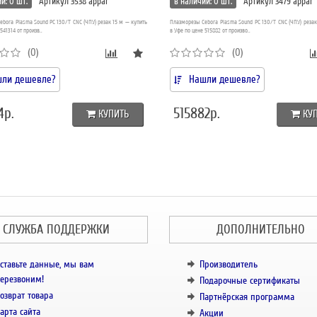
и: 0 шт.
Артикул 3538 appar
в наличии: 0 шт.
Артикул 3479 appar
bora Plasma Sound PC 130/T CNC (ЧПУ) резак 15 м — купить
Плазморезы Cebora Plasma Sound PC 130/T CNC (ЧПУ) резак
541314 от произв..
в Уфе по цене 515882 от произво..
(0)
(0)
ли дешевле?
Нашли дешевле?
4р.
515882р.
КУПИТЬ
КУ
СЛУЖБА ПОДДЕРЖКИ
ДОПОЛНИТЕЛЬНО
ставьте данные, мы вам
Производитель
ерезвоним!
Подарочные сертификаты
озврат товара
Партнёрская программа
арта сайта
Акции