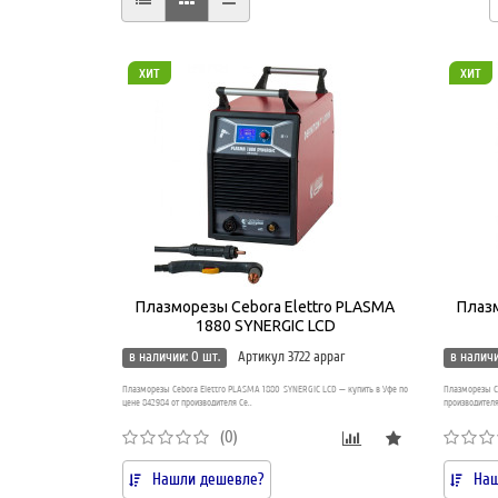
хит
хит
Плазморезы Cebora Elettro PLASMA
Плазм
1880 SYNERGIC LCD
в наличии: 0 шт.
Артикул 3722 appar
в наличи
Плазморезы Cebora Elettro PLASMA 1880 SYNERGIC LCD — купить в Уфе по
Плазморезы Ce
цене 842984 от производителя Ce..
производителя
(0)
Нашли дешевле?
Наш