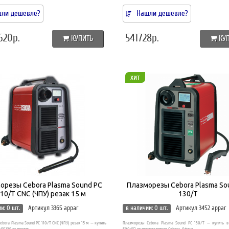
ли дешевле?
Нашли дешевле?
620р.
541728р.
КУПИТЬ
КУ
хит
орезы Cebora Plasma Sound PC
Плазморезы Cebora Plasma So
10/T CNC (ЧПУ) резак 15 м
130/T
и: 0 шт.
Артикул 3365 appar
в наличии: 0 шт.
Артикул 3452 appar
bora Plasma Sound PC 110/T CNC (ЧПУ) резак 15 м — купить
Плазморезы Cebora Plasma Sound PC 130/T — купить в