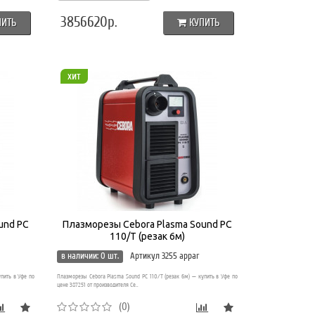
3856620р.
ПИТЬ
КУПИТЬ
хит
und PC
Плазморезы Cebora Plasma Sound PC
110/T (резак 6м)
в наличии: 0 шт.
Артикул 3255 appar
упить в Уфе по
Плазморезы Cebora Plasma Sound PC 110/T (резак 6м) — купить в Уфе по
цене 387251 от производителя Ce..
(0)