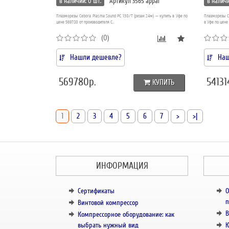
в наличии: 0 шт.
Артикул 3565 appar
в наличи
Плазморезы Cebora Plasma Sound PC 130/T (резак 24м) — купить в Уфе по
Плазморезы Ce
цене 569780 от производителя C..
в Уфе по цене 
(0)
Нашли дешевле?
Наш
569780р.
54131
КУПИТЬ
1
2
3
4
5
6
7
>
>|
ИНФОРМАЦИЯ
Сертификаты
О
п
Винтовой компрессор
В
Компрессорное оборудование: как
выбрать нужный вид
К