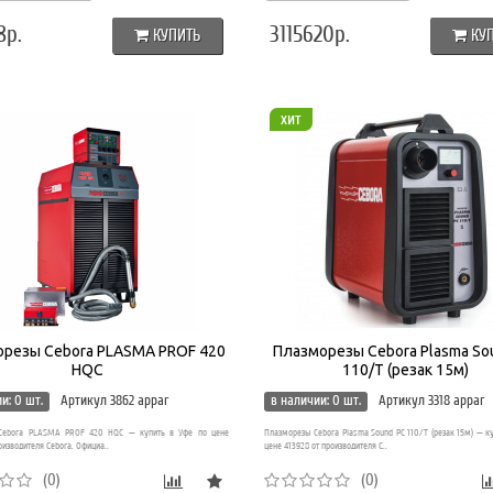
8р.
3115620р.
КУПИТЬ
КУ
хит
резы Cebora PLASMA PROF 420
Плазморезы Cebora Plasma So
HQC
110/T (резак 15м)
и: 0 шт.
Артикул 3862 appar
в наличии: 0 шт.
Артикул 3318 appar
Cebora PLASMA PROF 420 HQC — купить в Уфе по цене
Плазморезы Cebora Plasma Sound PC 110/T (резак 15м) — к
оизводителя Cebora. Официа..
цене 413928 от производителя C..
(0)
(0)