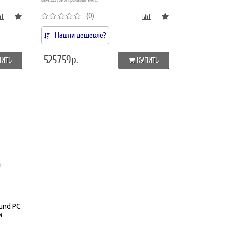
цене 525759 от производителя C..
(0)
Нашли дешевле?
525759р.
ПИТЬ
КУПИТЬ
und PC
м