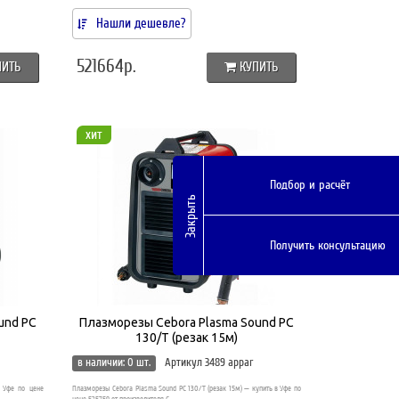
Нашли дешевле?
521664р.
ПИТЬ
КУПИТЬ
хит
Подбор и расчёт
Закрыть
Получить консультацию
und PC
Плазморезы Cebora Plasma Sound PC
130/T (резак 15м)
в наличии: 0 шт.
Артикул 3489 appar
 Уфе по цене
Плазморезы Cebora Plasma Sound PC 130/T (резак 15м) — купить в Уфе по