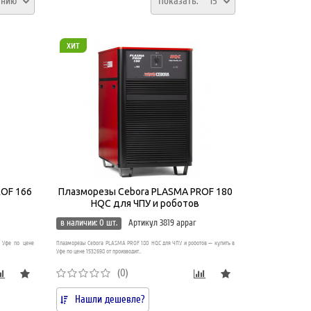
анию
Показать:
15
хит
ROF 166
Плазморезы Cebora PLASMA PROF 180
HQC для ЧПУ и роботов
в наличии: 0 шт.
Артикул 3819 appar
 Уфе по цене
Плазморезы Cebora PLASMA PROF 180 HQC для ЧПУ и роботов — купить в
Уфе по цене 1532698 от производит..
(0)
Нашли дешевле?