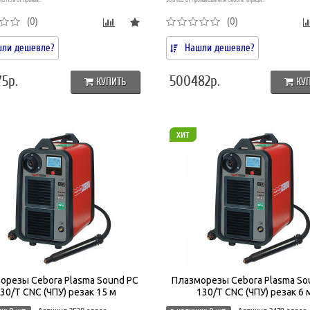
431139 от произв..
500482 от производителя Cebora. Офици..
(0)
(0)
ли дешевле?
Нашли дешевле?
5р.
500482р.
КУПИТЬ
КУ
хит
орезы Cebora Plasma Sound PC
Плазморезы Cebora Plasma So
30/T CNC (ЧПУ) резак 15 м
130/T CNC (ЧПУ) резак 6 