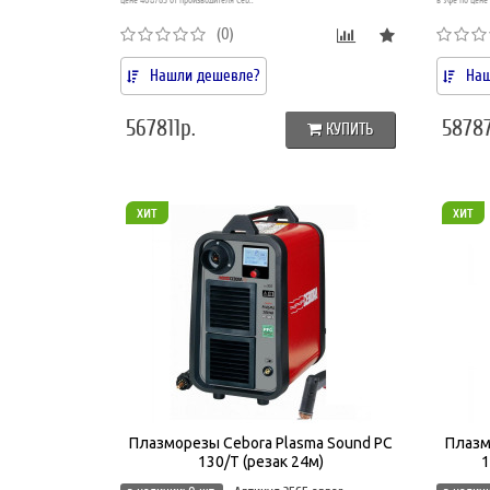
цене 408765 от производителя Ceb..
в Уфе по цене 
(0)
Нашли дешевле?
Наш
567811р.
58787
КУПИТЬ
хит
хит
Плазморезы Cebora Plasma Sound PC
Плазм
130/T (резак 24м)
1