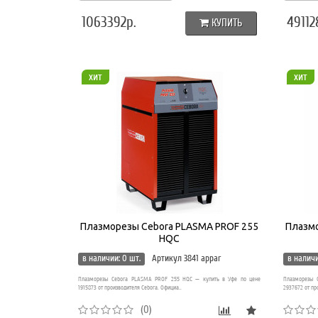
1063392р.
49112
КУПИТЬ
хит
хит
Плазморезы Cebora PLASMA PROF 255
Плазмо
HQC
в наличии: 0 шт.
Артикул 3841 appar
в наличи
Плазморезы Cebora PLASMA PROF 255 HQC — купить в Уфе по цене
Плазморезы 
1915873 от производителя Cebora. Официа..
2937672 от пр
(0)