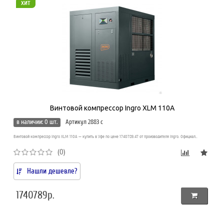
хит
Винтовой компрессор Ingro XLM 110A
в наличии: 0 шт.
Артикул 2883 c
Винтовой компрессор Ingro XLM 110A — купить в Уфе по цене 1740789.47 от производителя Ingro. Официал..
(0)
Нашли дешевле?
1740789р.