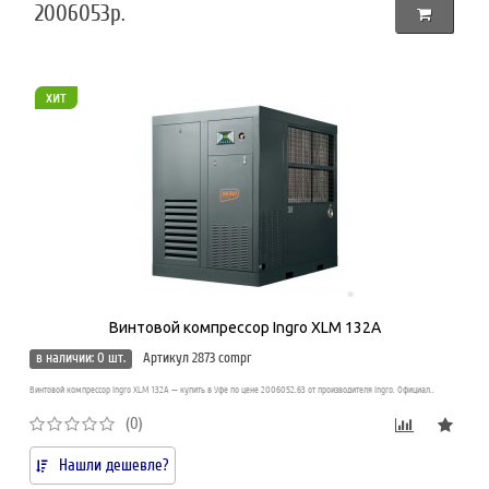
2006053р.
хит
Винтовой компрессор Ingro XLM 132A
в наличии: 0 шт.
Артикул 2873 compr
Винтовой компрессор Ingro XLM 132A — купить в Уфе по цене 2006052.63 от производителя Ingro. Официал..
(0)
Нашли дешевле?