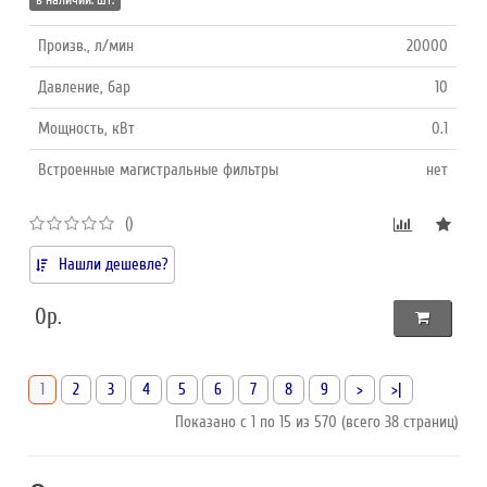
Произв., л/мин
20000
Давление, бар
10
Мощность, кВт
0.1
Встроенные магистральные фильтры
нет
()
Нашли дешевле?
0р.
1
2
3
4
5
6
7
8
9
>
>|
Показано с 1 по 15 из 570 (всего 38 страниц)