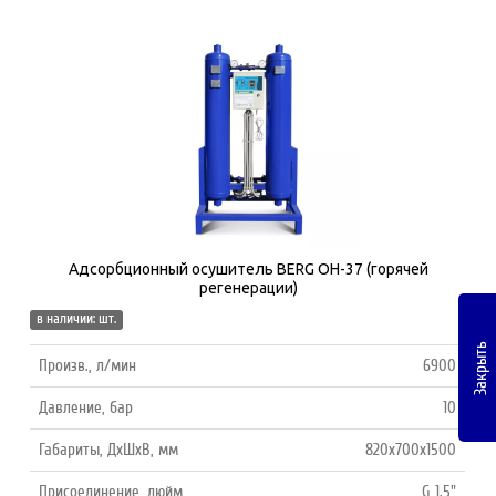
Адсорбционный осушитель BERG ОH-37 (горячей
регенерации)
в наличии: шт.
Закрыть
Произв., л/мин
6900
Давление, бар
10
Габариты, ДхШхВ, мм
820х700х1500
Присоединение, дюйм
G 1.5"