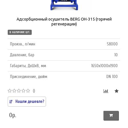
Адсорбционный осушитель BERG ОH-315 (горячей
регенерации)
в наличии: шт.
Произв., л/мин
58000
Давление, бар
10
Габариты, ДхШхВ, мм
1650х1000х1900
Присоединение, дюйм
DN 100
()
Нашли дешевле?
0р.