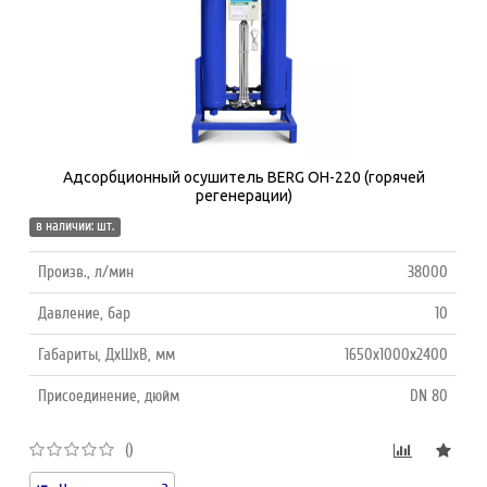
Адсорбционный осушитель BERG ОH-220 (горячей
регенерации)
в наличии: шт.
Произв., л/мин
38000
Давление, бар
10
Габариты, ДхШхВ, мм
1650х1000х2400
Присоединение, дюйм
DN 80
()