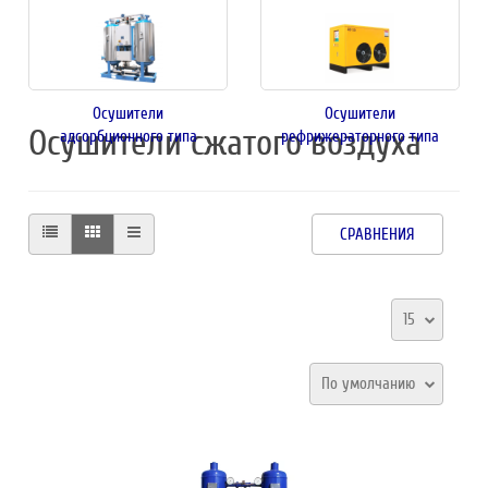
Осушители
Осушители
Осушители сжатого воздуха
адсорбционного типа
рефрижераторного типа
СРАВНЕНИЯ
15
По умолчанию