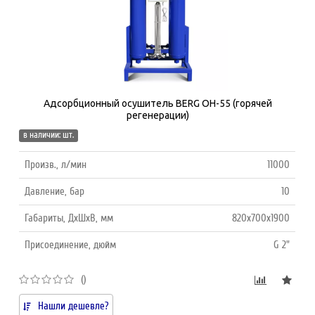
Адсорбционный осушитель BERG ОH-55 (горячей
регенерации)
в наличии: шт.
Произв., л/мин
11000
Давление, бар
10
Габариты, ДхШхВ, мм
820х700х1900
Присоединение, дюйм
G 2"
()
Нашли дешевле?