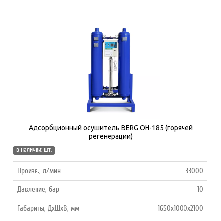
Адсорбционный осушитель BERG ОH-185 (горячей
регенерации)
в наличии: шт.
Произв., л/мин
33000
Давление, бар
10
Габариты, ДхШхВ, мм
1650х1000х2100