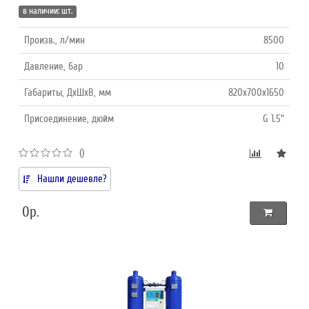
в наличии: шт.
Произв., л/мин
8500
Давление, бар
10
Габариты, ДхШхВ, мм
820х700х1650
Присоединение, дюйм
G 1.5"
()
Нашли дешевле?
0р.