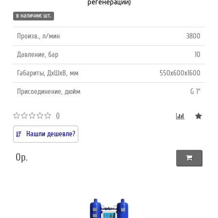
регенерации)
в наличии: шт.
Произв., л/мин
3800
Давление, бар
10
Габариты, ДхШхВ, мм
550х600х1600
Присоединение, дюйм
G 1"
()
Нашли дешевле?
0р.