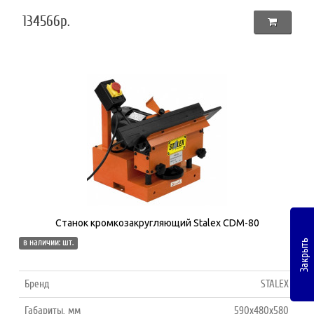
134566р.
Станок кромкозакругляющий Stalex CDM-80
в наличии: шт.
Закрыть
Бренд
STALEX
Габариты, мм
590х480х580