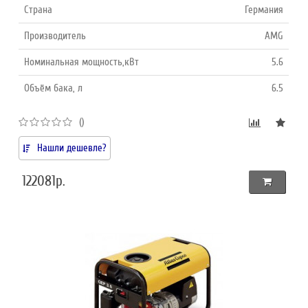
Страна
Германия
Производитель
AMG
Номинальная мощность,кВт
5.6
Объём бака, л
6.5
()
Нашли дешевле?
122081р.