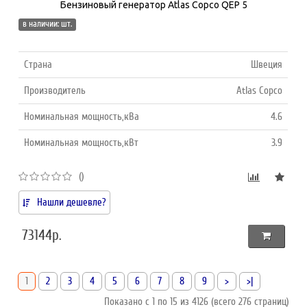
Бензиновый генератор Atlas Copco QEP 5
в наличии: шт.
Страна
Швеция
Производитель
Atlas Copco
Номинальная мощность,кВа
4.6
Номинальная мощность,кВт
3.9
()
Нашли дешевле?
73144р.
1
2
3
4
5
6
7
8
9
>
>|
Показано с 1 по 15 из 4126 (всего 276 страниц)