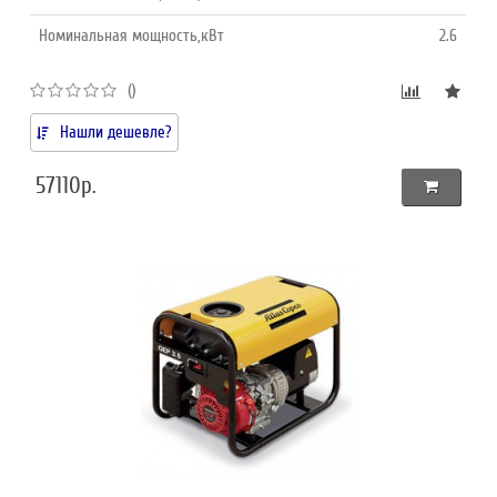
Номинальная мощность,кВт
2.6
()
Нашли дешевле?
57110р.