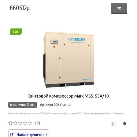
660612р.
хит
Винтовой компрессор Mark MSS-55A/10
в наличии: 0 шт.
Артикул 6058 compr
Винтовой компрессор Mark MSS-55A/10 — купить в Уфе по цене 822732.63 от производителя Mark. Официаль..
(0)
Нашли дешевле?