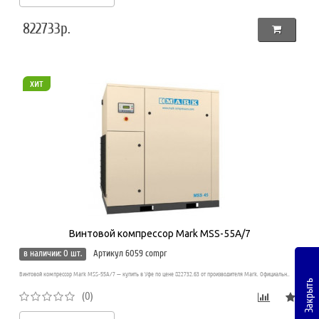
822733р.
хит
Винтовой компрессор Mark MSS-55A/7
в наличии: 0 шт.
Артикул 6059 compr
Винтовой компрессор Mark MSS-55A/7 — купить в Уфе по цене 822732.63 от производителя Mark. Официальн..
Закрыть
(0)