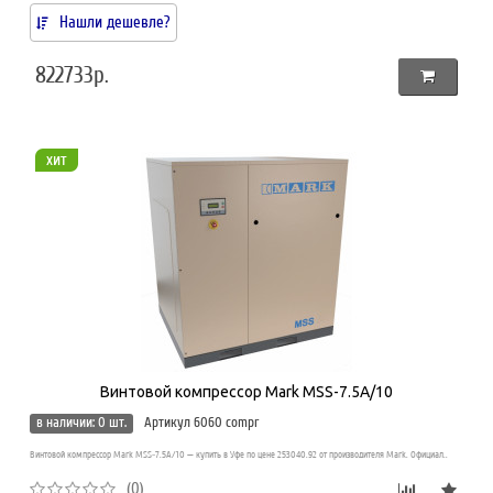
Нашли дешевле?
822733р.
хит
Винтовой компрессор Mark MSS-7.5A/10
в наличии: 0 шт.
Артикул 6060 compr
Винтовой компрессор Mark MSS-7.5A/10 — купить в Уфе по цене 253040.92 от производителя Mark. Официал..
(0)