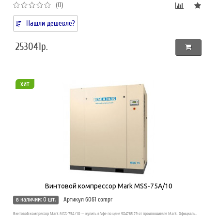
(0)
Нашли дешевле?
253041р.
хит
Винтовой компрессор Mark MSS-75A/10
в наличии: 0 шт.
Артикул 6061 compr
Винтовой компрессор Mark MSS-75A/10 — купить в Уфе по цене 984765.79 от производителя Mark. Официаль..