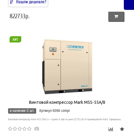
Нашли дешевле?
822733р.
хит
Винтовой компрессор Mark MSS-55A/8
в наличии: 0 шт.
Артикул 6066 compr
Винтовой компрессор Mark MSS-55A/8 — купить в Уфе по цене 822732.63 от производителя Mark. Официальн..
(0)