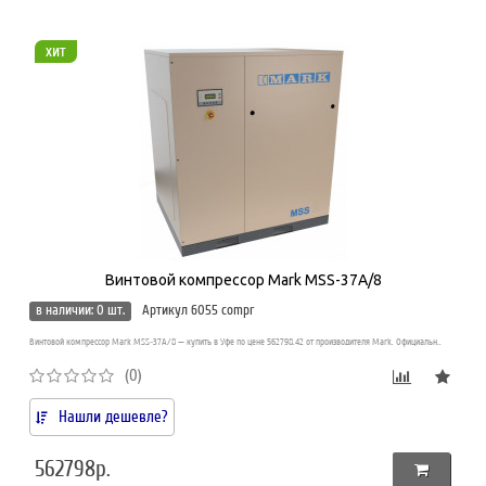
хит
Винтовой компрессор Mark MSS-37A/8
в наличии: 0 шт.
Артикул 6055 compr
Винтовой компрессор Mark MSS-37A/8 — купить в Уфе по цене 562798.42 от производителя Mark. Официальн..
(0)
Нашли дешевле?
562798р.