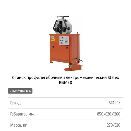
Станок профилегибочный электромеханический Stalex
RBM30
в наличии: шт.
Бренд
STALEX
Габариты, мм
850х620х1260
Масса, кг
270/320