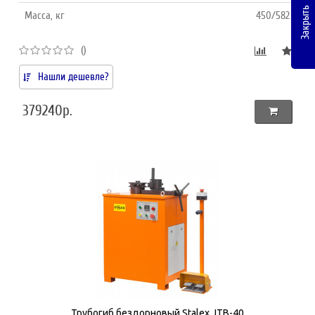
Закрыть
Масса, кг
450/582
()
Нашли дешевле?
379240р.
Трубогиб бездорновый Stalex JTB-40