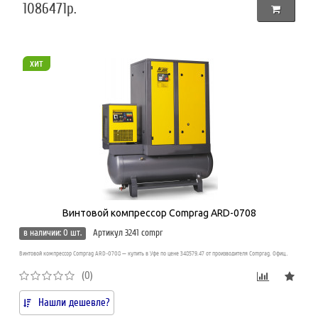
1086471р.
хит
Винтовой компрессор Comprag ARD-0708
в наличии: 0 шт.
Артикул 3241 compr
Винтовой компрессор Comprag ARD-0708 — купить в Уфе по цене 348579.47 от производителя Comprag. Офиц..
(0)
Нашли дешевле?