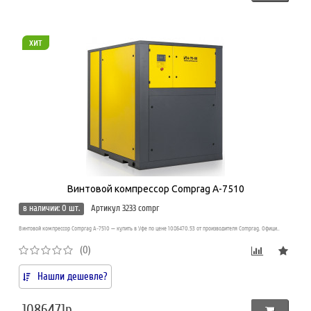
хит
Винтовой компрессор Comprag A-7510
в наличии: 0 шт.
Артикул 3233 compr
Винтовой компрессор Comprag A-7510 — купить в Уфе по цене 1086470.53 от производителя Comprag. Офици..
(0)
Нашли дешевле?
1086471р.