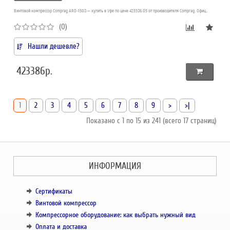
Винтовой компрессор Comprag ARD-1508 — купить в Уфе по цене 423386.05 от производителя Comprag. Офиц..
(0)
Нашли дешевле?
423386р.
1
2
3
4
5
6
7
8
9
>
>|
Показано с 1 по 15 из 241 (всего 17 страниц)
ИНФОРМАЦИЯ
Сертификаты
Винтовой компрессор
Компрессорное оборудование: как выбрать нужный вид
Оплата и доставка