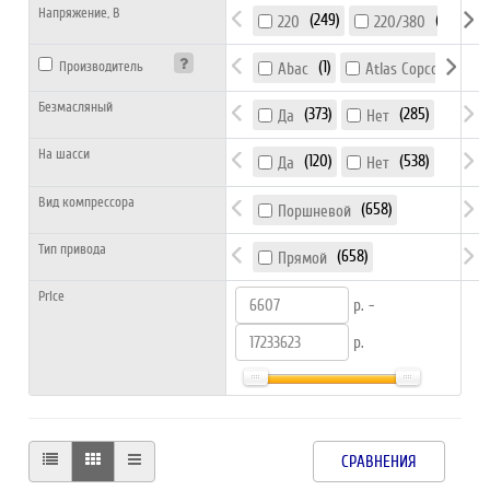
Напряжение, В
249
1
220
220/380
1
290
Производитель
Abac
Atlas Copco
Безмасляный
373
285
Да
Нет
На шасси
120
538
Да
Нет
Вид компрессора
658
Поршневой
Тип привода
658
Прямой
Price
р. -
р.
СРАВНЕНИЯ