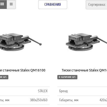
СРАВНЕНИЯ
Сортировка
и станочные Stalex QM16100
Тиски станочные Stalex QM
и: шт.
в наличии: шт.
STALEX
Бренд
ты, мм
380х250х160
Габариты, мм
420х