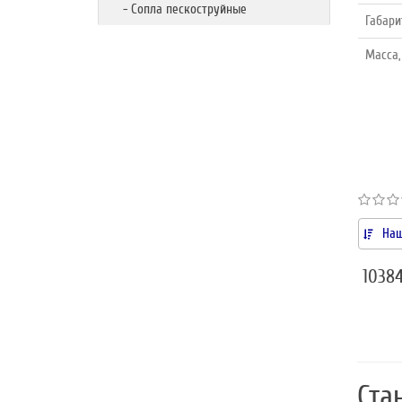
- Сопла пескоструйные
Габари
Масса,
Наш
10384
Ста