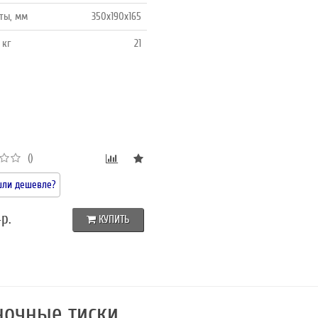
ты, мм
350x190x165
 кг
21
()
ли дешевле?
р.
КУПИТЬ
ночные тиски