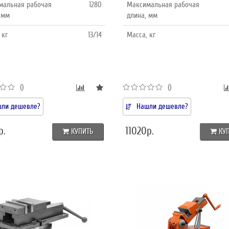
мальная рабочая
1280
Максимальная рабочая
 мм
длина, мм
 кг
13/14
Масса, кг
()
()
ли дешевле?
Нашли дешевле?
р.
11020р.
КУПИТЬ
КУ