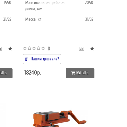
1550
Максимальная рабочая
2050
длина, мм
21/22
Масса, кг
31/32
()
Нашли дешевле?
18240р.
ПИТЬ
КУПИТЬ