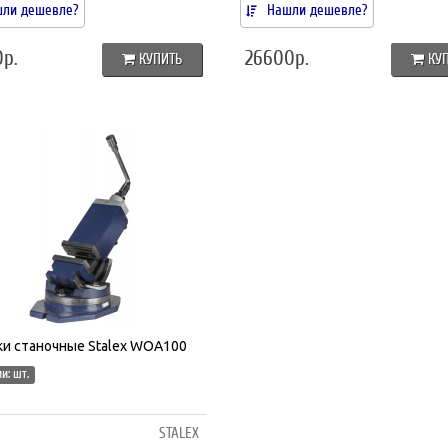
ли дешевле?
Нашли дешевле?
0р.
26600р.
КУПИТЬ
КУ
ки станочные Stalex WOA100
и: шт.
STALEX