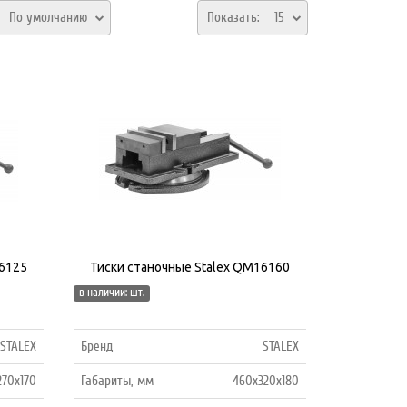
:
По умолчанию
Показать:
15
16125
Тиски станочные Stalex QM16160
в наличии: шт.
STALEX
Бренд
STALEX
270х170
Габариты, мм
460х320х180