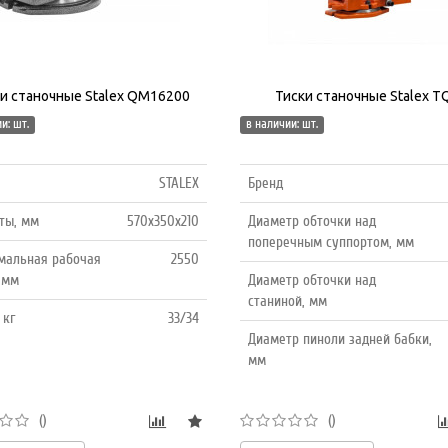
и станочные Stalex QM16200
Тиски станочные Stalex T
и: шт.
в наличии: шт.
STALEX
Бренд
ты, мм
570х350х210
Диаметр обточки над
поперечным суппортом, мм
мальная рабочая
2550
 мм
Диаметр обточки над
станиной, мм
 кг
33/34
Диаметр пиноли задней бабки,
мм
()
()