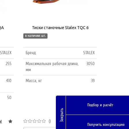
QA
Тиски станочные Stalex TQC 6
в наличии: шт.
STALEX
Бренд
STALEX
255
Максимальная рабочая длина,
3050
мм
410
Масса, кг
39
50
Подбор и расчёт
Закрыть
()
Получить консультацию