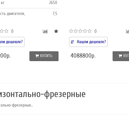
 кг
2650
ть двигателя,
7,5
()
()
ли дешевле?
Нашли дешевле?
200р.
4088800р.
КУПИТЬ
КУ
изонтально-фрезерные
тально-фрезерные..