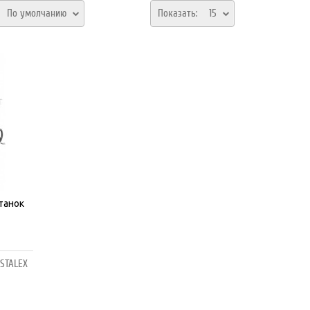
:
По умолчанию
Показать:
15
танок
STALEX