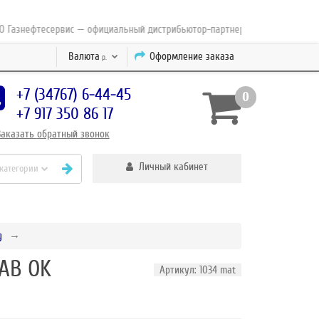
азнефтесервис — официальный дистрибьютор-партнер концерна ESAB с 201
Валюта
Оформление заказа
р.
+7 (34767) 6-44-45
0
+7 917 350 86 17
Заказать
обратный
звонок
Личный кабинет
 категории
g
AB OK
Артикул: 1034 mat