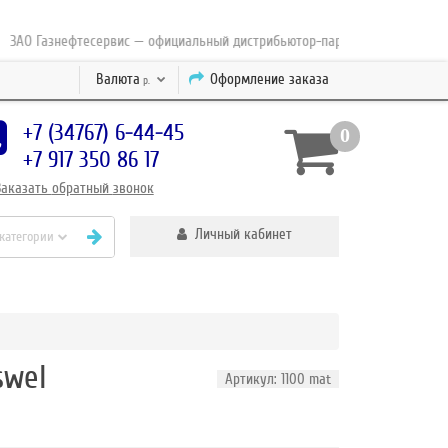
О Газнефтесервис — официальный дистрибьютор-партнер концерна ESAB с 
Валюта
Оформление заказа
р.
+7 (34767) 6-44-45
0
+7 917 350 86 17
Заказать
обратный
звонок
Личный кабинет
 категории
swel
Артикул: 1100 mat