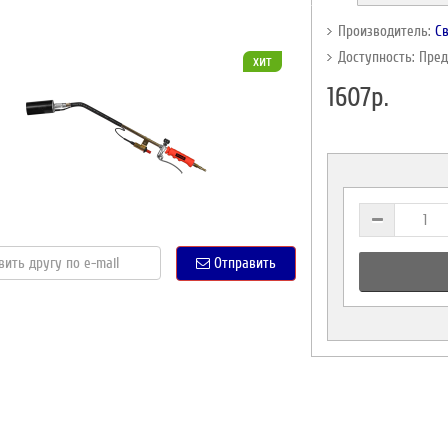
Производитель:
С
Доступность: Пре
хит
1607р.
Отправить