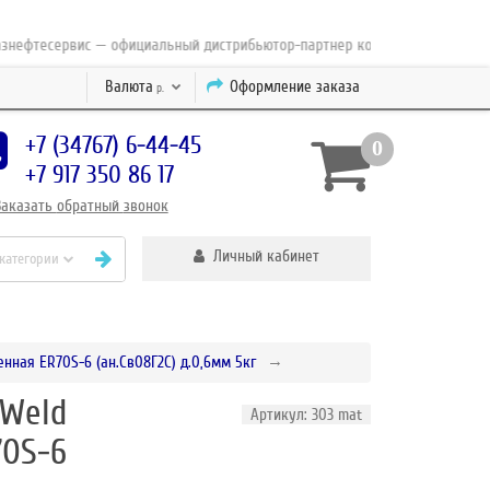
фтесервис — официальный дистрибьютор-партнер концерна ESAB с 2010 го
Валюта
Оформление заказа
р.
+7 (34767) 6-44-45
0
+7 917 350 86 17
Заказать
обратный
звонок
Личный кабинет
 категории
ная ER70S-6 (ан.Св08Г2С) д.0,6мм 5кг
xWeld
Артикул: 303 mat
70S-6