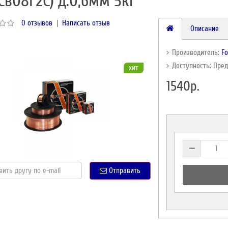
.Св08Г2С) д.0,6мм 5кг
0 отзывов
|
Написать отзыв
Описание
Производитель:
F
Доступность: Пре
хит
1540р.
Отправить