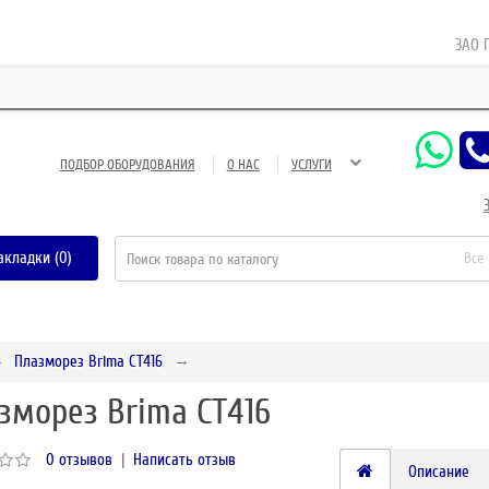
ЗАО Газне
ПОДБОР ОБОРУДОВАНИЯ
О НАС
УСЛУГИ
акладки (0)
Все
Плазморез Brima CT416
зморез Brima CT416
0 отзывов
|
Написать отзыв
Описание