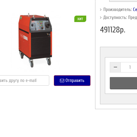
Производитель:
C
Доступность: Пре
хит
491128р.
Отправить