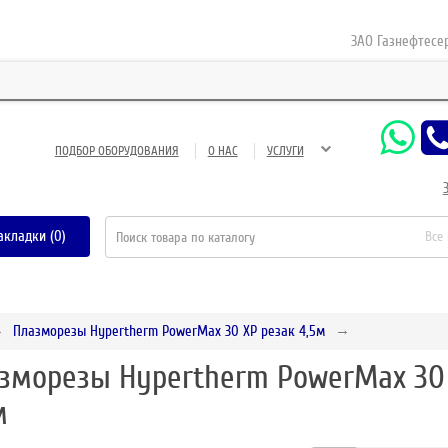
ЗАО Газнефтесервис 
ПОДБОР ОБОРУДОВАНИЯ
О НАС
УСЛУГИ
акладки (0)
Все
Плазморезы Hypertherm PowerMax 30 XP резак 4,5м
зморезы Hypertherm PowerMax 30 
м