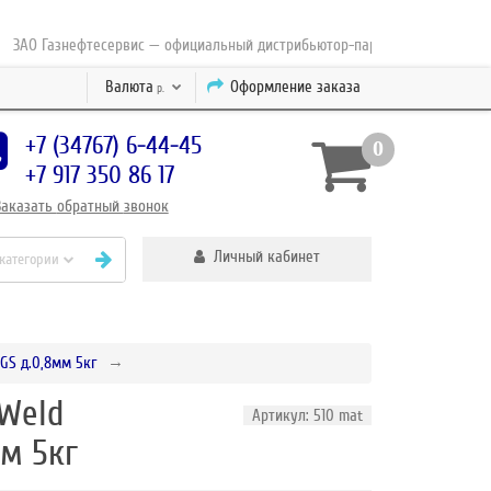
О Газнефтесервис — официальный дистрибьютор-партнер концерна ESAB с 
Валюта
Оформление заказа
р.
+7 (34767) 6-44-45
0
+7 917 350 86 17
Заказать
обратный
звонок
Личный кабинет
 категории
GS д.0,8мм 5кг
xWeld
Артикул: 510 mat
м 5кг