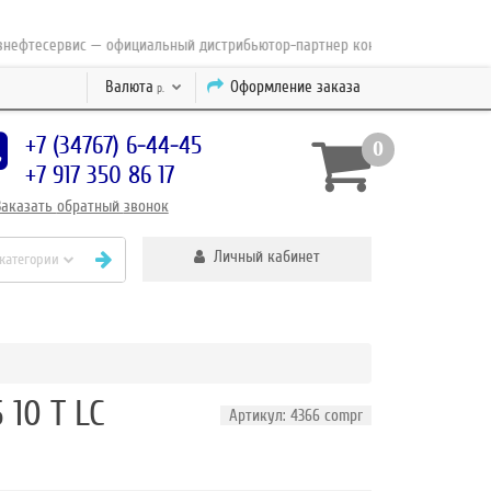
тесервис — официальный дистрибьютор-партнер концерна ESAB с 2010 год
Валюта
Оформление заказа
р.
+7 (34767) 6-44-45
0
+7 917 350 86 17
Заказать
обратный
звонок
Личный кабинет
 категории
10 T LC
Артикул: 4366 compr