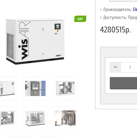
Производитель:
E
Доступность: Пре
хит
4280515р.