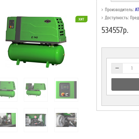
Производитель:
A
Доступность: Пре
хит
534557р.