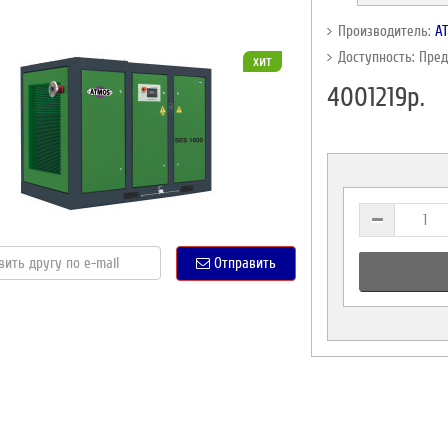
Производитель:
A
Доступность: Пре
хит
4001219р.
Отправить