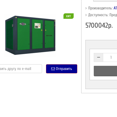
Производитель:
A
Доступность: Пре
хит
5700042р.
Отправить