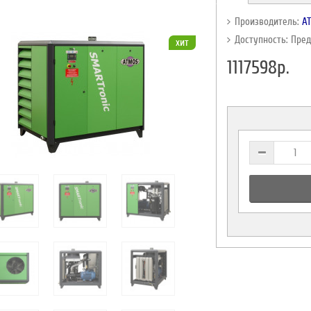
Производитель:
A
Доступность: Пре
хит
1117598р.