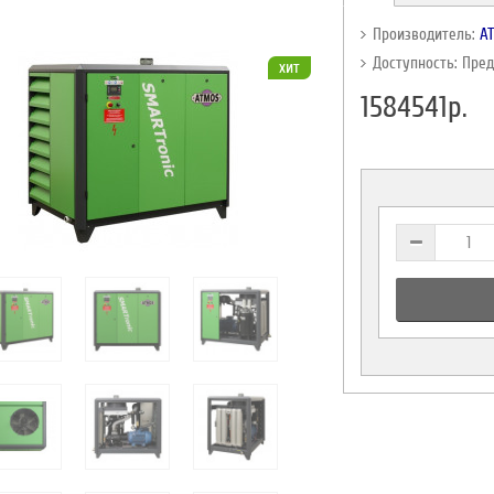
Производитель:
A
Доступность: Пре
хит
1584541р.