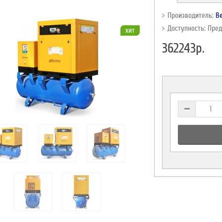
Производитель:
B
Доступность: Пре
хит
362243р.