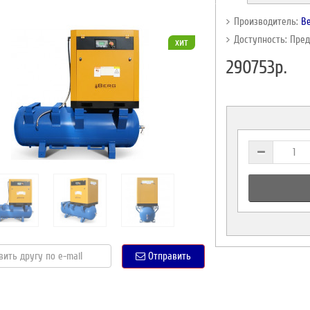
Производитель:
B
Доступность: Пре
хит
290753р.
Отправить