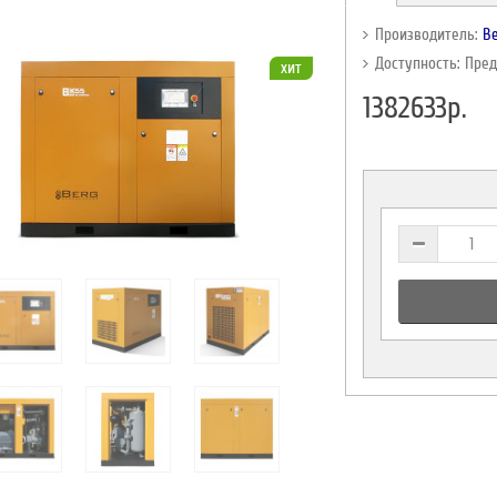
Производитель:
B
Доступность: Пре
хит
1382633р.