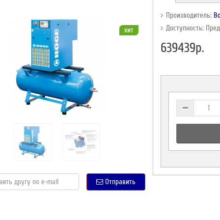
Производитель:
B
Доступность: Пре
хит
639439р.
Отправить