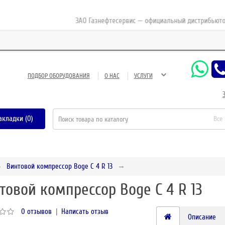
ЗАО Газнефтесервис — официальный дистрибьютор-пар
ПОДБОР ОБОРУДОВАНИЯ
О НАС
УСЛУГИ
акладки (0)
Все
Винтовой компрессор Boge C 4 R 13
товой компрессор Boge C 4 R 13
0 отзывов
|
Написать отзыв
Описание