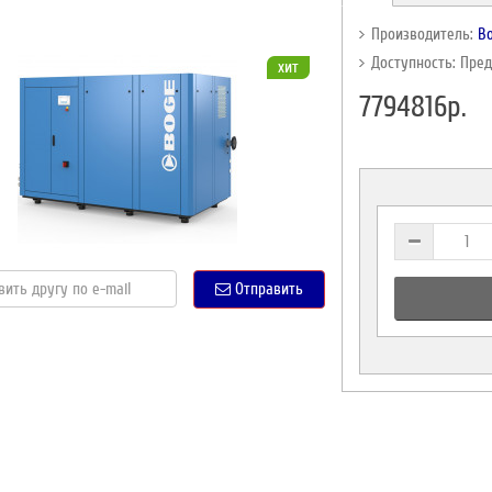
Производитель:
B
Доступность: Пре
хит
7794816р.
Отправить