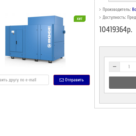
Производитель:
B
Доступность: Пре
хит
10419364р.
Отправить