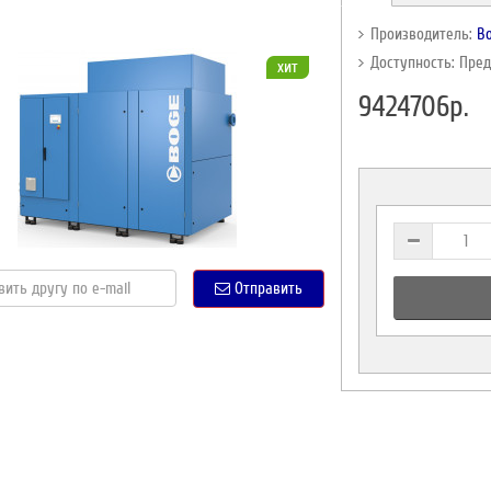
Производитель:
B
Доступность: Пре
хит
9424706р.
Отправить