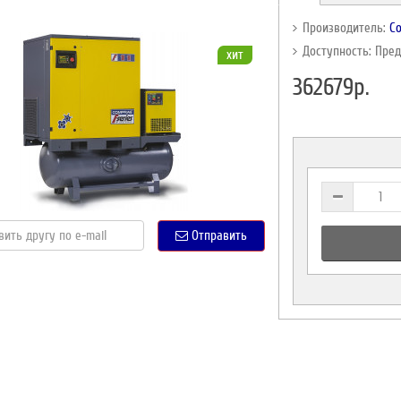
Производитель:
C
Доступность: Пре
хит
362679р.
Отправить