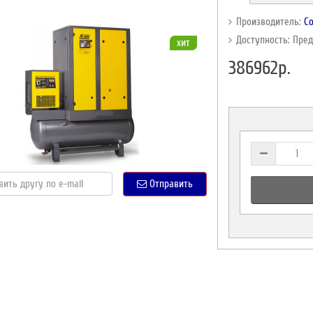
Производитель:
C
Доступность: Пре
хит
386962р.
Отправить