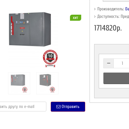
Производитель:
Da
Доступность: Пре
хит
1714820р.
Отправить