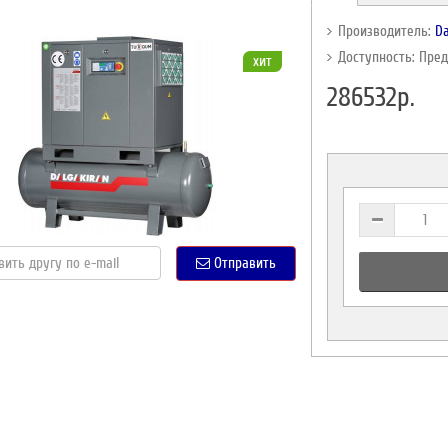
Производитель:
Da
Доступность: Пре
хит
286532р.
Отправить