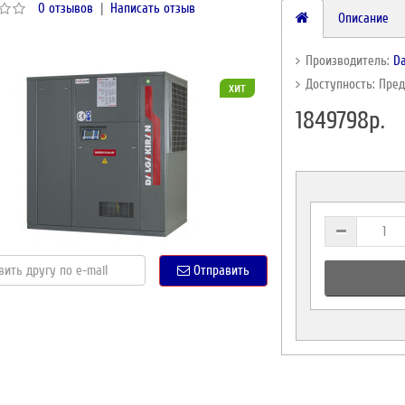
0 отзывов
|
Написать отзыв
Описание
Производитель:
Da
Доступность: Пре
хит
1849798р.
Отправить