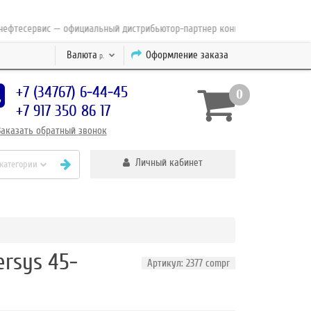
есервис — официальный дистрибьютор-партнер концерна ESAB с 2010 года
Валюта
Оформление заказа
р.
+7 (34767) 6-44-45
0
+7 917 350 86 17
Заказать
обратный
звонок
Личный кабинет
 категории
rsys 45-
Артикул: 2377 compr