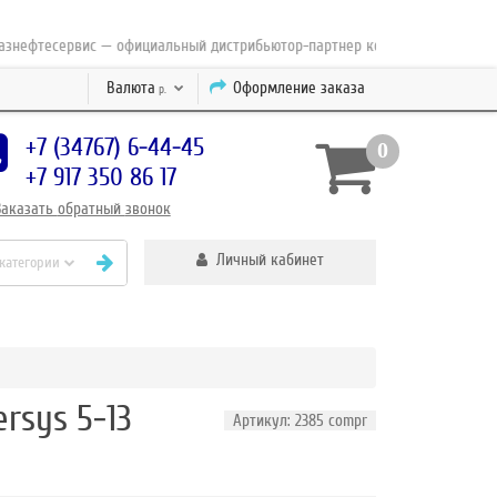
фтесервис — официальный дистрибьютор-партнер концерна ESAB с 2010 го
Валюта
Оформление заказа
р.
+7 (34767) 6-44-45
0
+7 917 350 86 17
Заказать
обратный
звонок
Личный кабинет
 категории
rsys 5-13
Артикул: 2385 compr