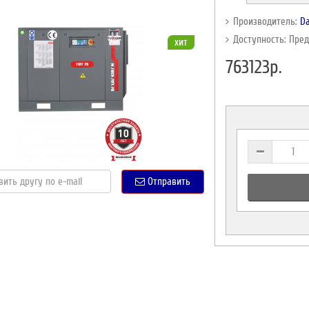
Производитель:
Da
Доступность: Пре
хит
763123р.
Отправить