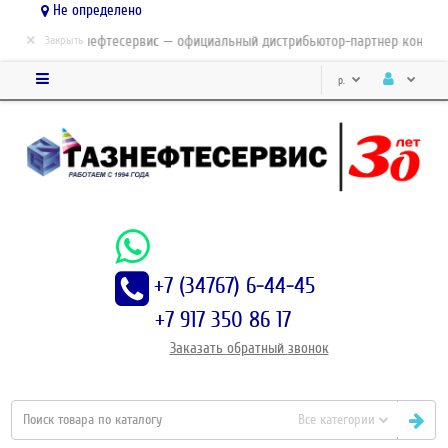
Не определено
×
ЗАО Газнефтесервис — официальный дистрибьютор-партнер концерна
Закрыть
р.
+7 (34767) 6-44-45
+7 917 350 86 17
Заказать
обратный
звонок
Все категории