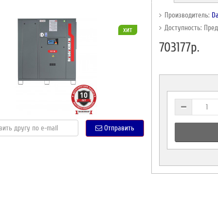
Производитель:
Da
Доступность: Пре
хит
703177р.
Отправить