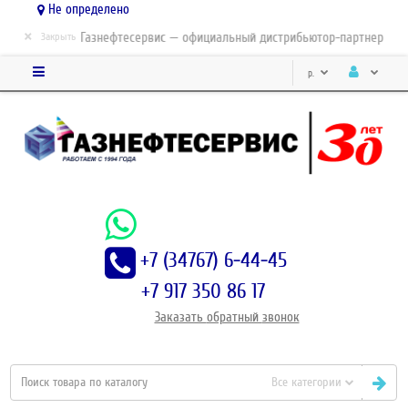
Не определено
×
ЗАО Газнефтесервис — официальный дистрибьютор-партнер конце
Закрыть
р.
+7 (34767) 6-44-45
+7 917 350 86 17
Заказать
обратный
звонок
Все категории