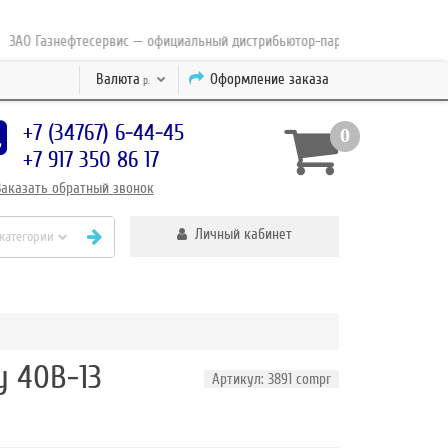
О Газнефтесервис — официальный дистрибьютор-партнер концерна ESAB с 
Валюта
Оформление заказа
р.
+7 (34767) 6-44-45
0
+7 917 350 86 17
Заказать
обратный
звонок
Личный кабинет
 категории
y 40B-13
Артикул: 3891 compr