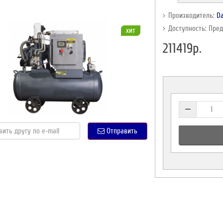
Производитель:
Da
Доступность: Пре
хит
211419р.
Отправить