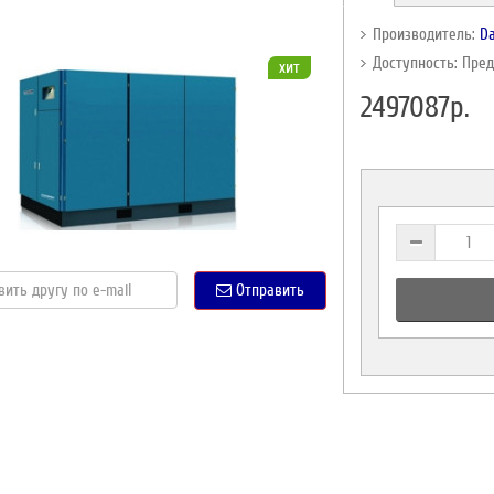
Производитель:
Da
Доступность: Пре
хит
2497087р.
Отправить