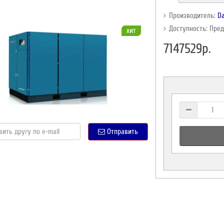
Производитель:
Da
Доступность: Пре
хит
7147529р.
Отправить