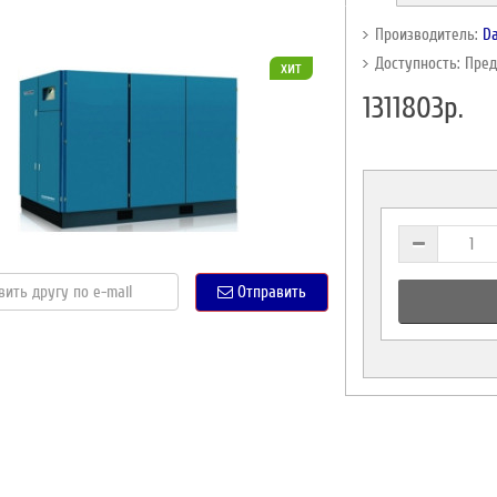
Производитель:
Da
Доступность: Пре
хит
1311803р.
Отправить